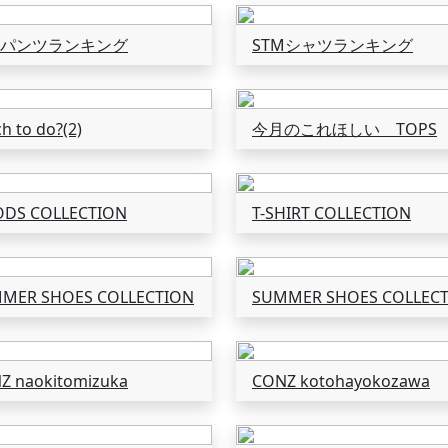
Mパンツランキング
STMシャツランキング
h to do?(2)
今月のこれほしい TOPS
DS COLLECTION
T-SHIRT COLLECTION
MER SHOES COLLECTION
SUMMER SHOES COLLEC
Z naokitomizuka
CONZ kotohayokozawa