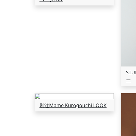
ST
ー
別注Mame Kurogouchi LOOK