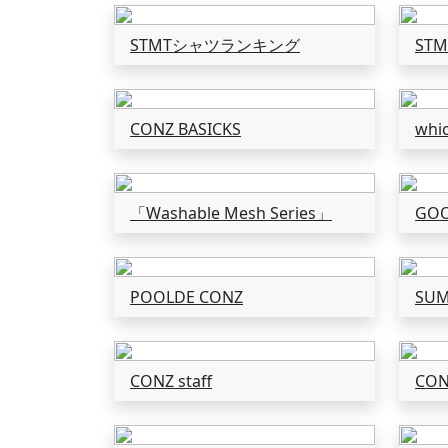
STMTシャツランキング
ST
CONZ BASICKS
whic
「Washable Mesh Series」
GOO
POOLDE CONZ
SUM
CONZ staff
CON