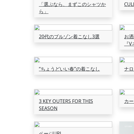
「選ぶなら、まずこのシャツか
CUL
ら」
20代のブルゾン着こなし3選
お洒
『V
“ちょうどいい春”の着こなし
ナロ
3 KEY OUTERS FOR THIS
カー
SEASON
ページURL