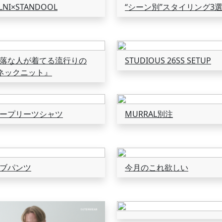
LNI×STANDOOL
“シーン別”スタイリング3
落な人が着てる流行りの
STUDIOUS 26SS SETUP
ネックニット』
ープリーツシャツ
MURRAL別注
ブパンツ
今月のこれ欲しい