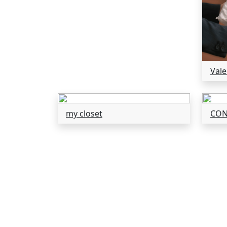
Val
my closet
CON