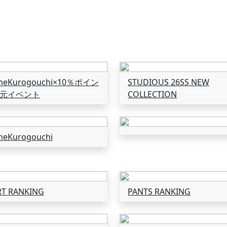
eKurogouchi×10％ポイン
STUDIOUS 26SS NEW
元イベント
COLLECTION
eKurogouchi
RT RANKING
PANTS RANKING