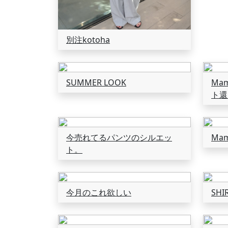
別注kotoha
SUMMER LOOK
Mam
ト還
今売れてるパンツのシルエッ
Mam
ト。
今月のこれ欲しい
SHI