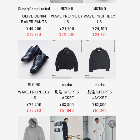
SimplyComplicated
MIZUNO
MIZUNO
OLIVE DENIM
WAVE PROPHECY
WAVE PROPHECY
BAKER PANTS
LS
LS
¥
46,200
¥
27,500
¥
29,700
¥
36,960
¥
22,000
¥
23,760
MIZUNO
marka
marka
WAVE PROPHECY
別注 SPORTS
別注 SPORTS
LS
JACKET
JACKET
¥
29,700
¥
63,800
¥
63,800
¥
23,760
¥
51,040
¥
51,040