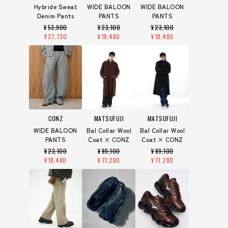
Hybride Sweat
WIDE BALOON
WIDE BALOON
Denim Pants
PANTS
PANTS
¥
53,900
¥
23,100
¥
23,100
¥
37,730
¥
18,480
¥
18,480
CONZ
MATSUFUJI
MATSUFUJI
WIDE BALOON
Bal Collar Wool
Bal Collar Wool
PANTS
Coat × CONZ
Coat × CONZ
¥
23,100
¥
89,100
¥
89,100
¥
18,480
¥
71,280
¥
71,280