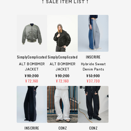
↑SALE ITEM LIST↑
SimplyComplicated
SimplyComplicated
INSCRIRE
ALT BOMBMER
ALT BOMBMER
Hybride Sweat
JACKET
JACKET
Denim Pants
¥
90,200
¥
90,200
¥
53,900
¥
72,160
¥
72,160
¥
37,730
INSCRIRE
CONZ
CONZ