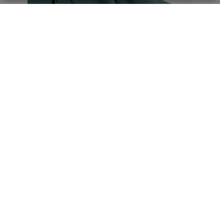
CULLNI×STUDIOUS Cord pique Asymmetrical
Short Sleeve Shirt
MORE