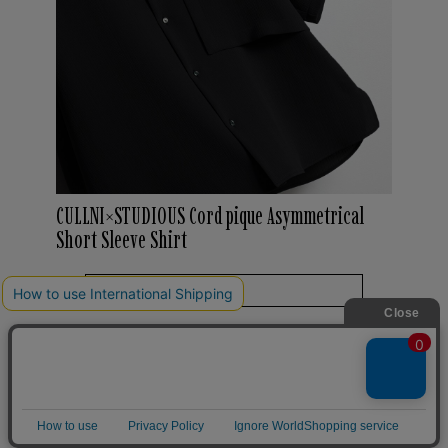
CULLNI×STUDIOUS Cord pique Asymmetrical
Short Sleeve Shirt
MORE