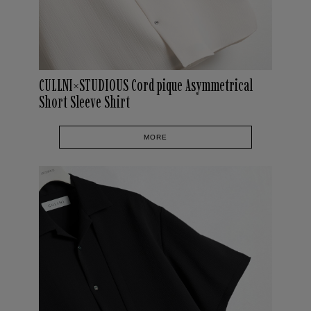
CULLNI×STUDIOUS Cord pique Asymmetrical
Short Sleeve Shirt
MORE