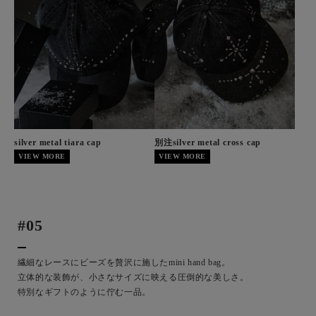
silver metal tiara cap
別注silver metal cross cap
VIEW MORE
VIEW MORE
#05
繊細なレースにビーズを贅沢に施したmini hand bag。
立体的な装飾が、小さなサイズに映える圧倒的な美しさ。
特別なギフトのように佇む一品。