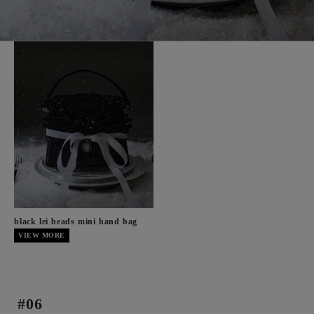
black lei beads mini hand bag
VIEW MORE
#06